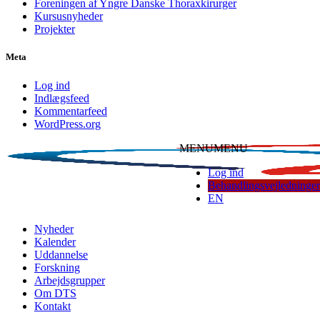
Foreningen af Yngre Danske Thoraxkirurger
Kursusnyheder
Projekter
Meta
Log ind
Indlægsfeed
Kommentarfeed
WordPress.org
MENU
MENU
Log ind
Behandlingsvejledninger
EN
Dansk Thoraxkirurgisk Selskab
Nyheder
Kalender
Uddannelse
Forskning
Arbejdsgrupper
Om DTS
Kontakt