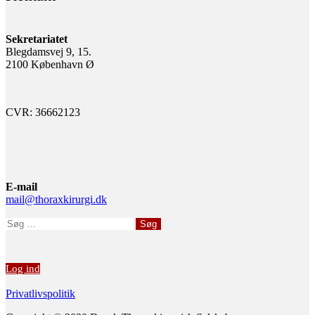
Sekretariatet
Blegdamsvej 9, 15.
2100 København Ø
CVR: 36662123
E-mail
mail@thoraxkirurgi.dk
Søg
efter:
Log ind
Privatlivspolitik