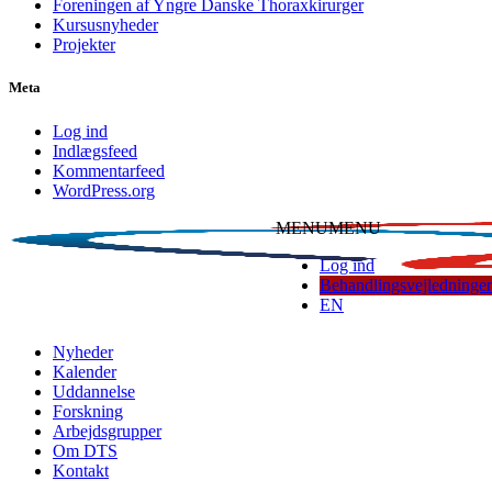
Foreningen af Yngre Danske Thoraxkirurger
Kursusnyheder
Projekter
Meta
Log ind
Indlægsfeed
Kommentarfeed
WordPress.org
MENU
MENU
Log ind
Behandlingsvejledninger
EN
Dansk Thoraxkirurgisk Selskab
Nyheder
Kalender
Uddannelse
Forskning
Arbejdsgrupper
Om DTS
Kontakt