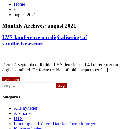
Home
/
august 2021
Monthly Archives: august 2021
LVS-konference om digitalisering af
sundhedsvæsenet
Den 22. september afholder LVS den sidste af 4 konferencer om
digital sundhed. De første tre blev afholdt i september […]
Læs mere
Søg
efter:
Kategorier
Alle nyheder
Årsmøde
DTS
Foreningen af Yngre Danske Thoraxkirurger
Kursusnyheder