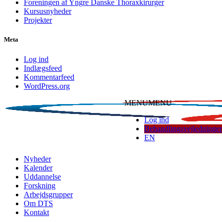
Foreningen af Yngre Danske Thoraxkirurger
Kursusnyheder
Projekter
Meta
Log ind
Indlægsfeed
Kommentarfeed
WordPress.org
MENU
MENU
Log ind
Behandlingsvejledninger
EN
Dansk Thoraxkirurgisk Selskab
Nyheder
Kalender
Uddannelse
Forskning
Arbejdsgrupper
Om DTS
Kontakt