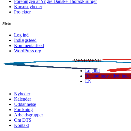
Foreningen af Yngre Danske Thoraxkirurger
Kursusnyheder
Projekter
Meta
Log ind
Indlægsfeed
Kommentarfeed
WordPress.org
MENU
MENU
Log ind
Behandlingsvejledninger
EN
Dansk Thoraxkirurgisk Selskab
Nyheder
Kalender
Uddannelse
Forskning
Arbejdsgrupper
Om DTS
Kontakt