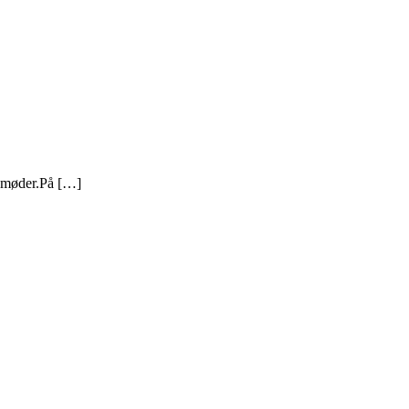
årsmøder.På […]