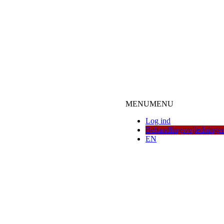
MENU
MENU
Log ind
Behandlingsvejledninger
EN