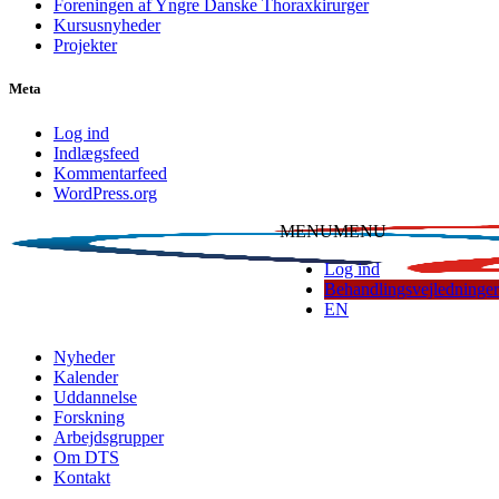
Foreningen af Yngre Danske Thoraxkirurger
Kursusnyheder
Projekter
Meta
Log ind
Indlægsfeed
Kommentarfeed
WordPress.org
MENU
MENU
Log ind
Behandlingsvejledninger
EN
Dansk Thoraxkirurgisk Selskab
Nyheder
Kalender
Uddannelse
Forskning
Arbejdsgrupper
Om DTS
Kontakt