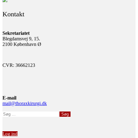
Kontakt
Sekretariatet
Blegdamsvej 9, 15.
2100 København Ø
CVR: 36662123
E-mail
mail@thoraxkirurgi.dk
Søg
efter:
Log ind