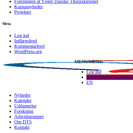
Foreningen af Yngre Danske Thoraxkirurger
Kursusnyheder
Projekter
Meta
Log ind
Indlægsfeed
Kommentarfeed
WordPress.org
MENU
MENU
Log ind
Behandlingsvejledninger
EN
Dansk Thoraxkirurgisk Selskab
Nyheder
Kalender
Uddannelse
Forskning
Arbejdsgrupper
Om DTS
Kontakt