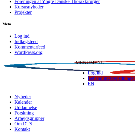
Foreningen af Yngre Danske Thoraxkirurger
Kursusnyheder
Projekter
Meta
Log ind
Indlægsfeed
Kommentarfeed
WordPress.org
MENU
MENU
Log ind
Behandlingsvejledninger
EN
Dansk Thoraxkirurgisk Selskab
Nyheder
Kalender
Uddannelse
Forskning
Arbejdsgrupper
Om DTS
Kontakt