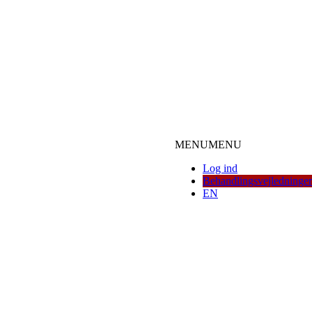
MENU
MENU
Log ind
Behandlingsvejledninger
EN