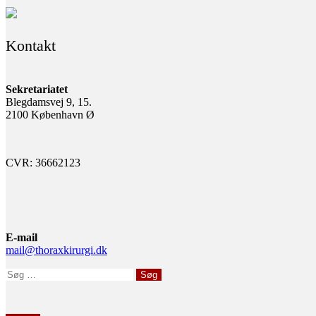
Kontakt
Sekretariatet
Blegdamsvej 9, 15.
2100 København Ø
CVR: 36662123
E-mail
mail@thoraxkirurgi.dk
Søg
efter: