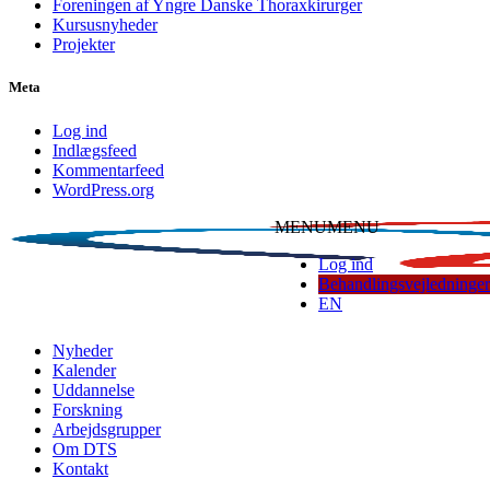
Foreningen af Yngre Danske Thoraxkirurger
Kursusnyheder
Projekter
Meta
Log ind
Indlægsfeed
Kommentarfeed
WordPress.org
MENU
MENU
Log ind
Behandlingsvejledninger
EN
Dansk Thoraxkirurgisk Selskab
Nyheder
Kalender
Uddannelse
Forskning
Arbejdsgrupper
Om DTS
Kontakt