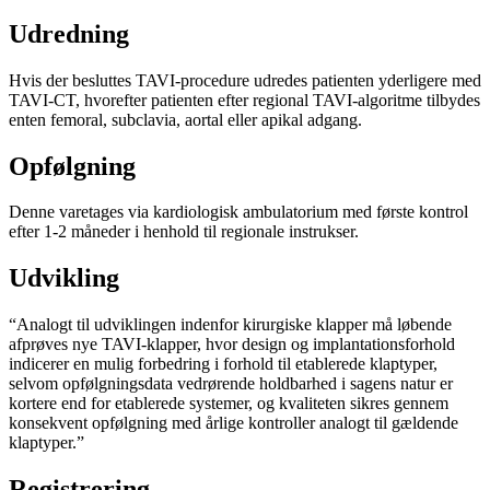
Udredning
Hvis der besluttes TAVI-procedure udredes patienten yderligere med
TAVI-CT, hvorefter patienten efter regional TAVI-algoritme tilbydes
enten femoral, subclavia, aortal eller apikal adgang.
Opfølgning
Denne varetages via kardiologisk ambulatorium med første kontrol
efter 1-2 måneder i henhold til regionale instrukser.
Udvikling
“Analogt til udviklingen indenfor kirurgiske klapper må løbende
afprøves nye TAVI-klapper, hvor design og implantationsforhold
indicerer en mulig forbedring i forhold til etablerede klaptyper,
selvom opfølgningsdata vedrørende holdbarhed i sagens natur er
kortere end for etablerede systemer, og kvaliteten sikres gennem
konsekvent opfølgning med årlige kontroller analogt til gældende
klaptyper.”
Registrering