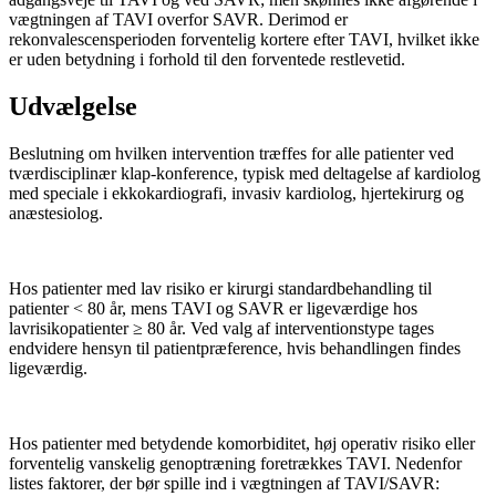
vægtningen af TAVI overfor SAVR. Derimod er
rekonvalescensperioden forventelig kortere efter TAVI, hvilket ikke
er uden betydning i forhold til den forventede restlevetid.
Udvælgelse
Beslutning om hvilken intervention træffes for alle patienter ved
tværdisciplinær klap-konference, typisk med deltagelse af kardiolog
med speciale i ekkokardiografi, invasiv kardiolog, hjertekirurg og
anæstesiolog.
Hos patienter med lav risiko er kirurgi standardbehandling til
patienter < 80 år, mens TAVI og SAVR er ligeværdige hos
lavrisikopatienter ≥ 80 år. Ved valg af interventionstype tages
endvidere hensyn til patientpræference, hvis behandlingen findes
ligeværdig.
Hos patienter med betydende komorbiditet, høj operativ risiko eller
forventelig vanskelig genoptræning foretrækkes TAVI. Nedenfor
listes faktorer, der bør spille ind i vægtningen af TAVI/SAVR: