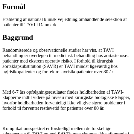
Formål
Etablering af national klinisk vejledning omhandlende selektion af
patienter til TAVI i Danmark.
Baggrund
Randomiserede og observationelle studier har vist, at TAVI
behandling er overlegen til medicinsk behandling hos aortastenose-
patienter med ekstrem operativ risiko. I forhold til kirurgisk
aortaklapsubstitution (SAVR) er TAVI mindst ligeværdig hos
højrisikopatienter og for ældre lavrisikopatienter over 80 år.
Med 6-7 års opfølgningsresultater findes holdbarheden af TAVI-
klapperne indtil videre på niveau med kirurgiske biologiske klapper,
hvorfor holdbarheden forventeligt ikke vil give større problemer i
forhold til forventet restlevetid for patienter over 80 år.
Komplikationsspektret er forskelligt mellem de forskellige
adgangsveje til TAVI og ved SAVR; men skønnes ikke afgørende i