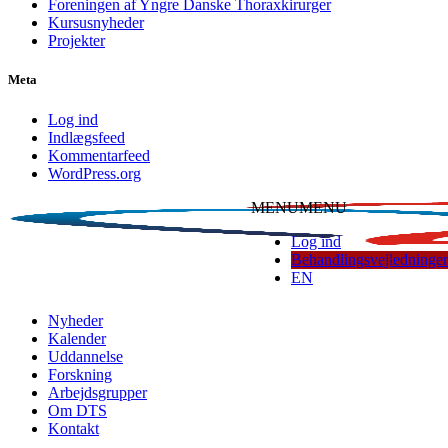
Foreningen af Yngre Danske Thoraxkirurger
Kursusnyheder
Projekter
Meta
Log ind
Indlægsfeed
Kommentarfeed
WordPress.org
MENU
MENU
Log ind
Behandlingsvejledninger
EN
Dansk Thoraxkirurgisk Selskab
Nyheder
Kalender
Uddannelse
Forskning
Arbejdsgrupper
Om DTS
Kontakt